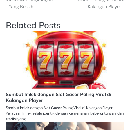
pos
Yang Bersih
Kalangan Player
Related Posts
Sambut Imlek dengan Slot Gacor Paling Viral di
Kalangan Player
Sambut Imlek dengan Slot Gacor Paling Viral di Kalangan Player
Perayaan Imlek selalu identik dengan kemeriahan, keberuntungan, dan
tradisi yang…