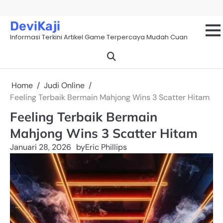
Skip
to
DeviKaji
content
Informasi Terkini Artikel Game Terpercaya Mudah Cuan
Home
Judi Online
Feeling Terbaik Bermain Mahjong Wins 3 Scatter Hitam
Feeling Terbaik Bermain
Mahjong Wins 3 Scatter Hitam
Januari 28, 2026
by
Eric Phillips