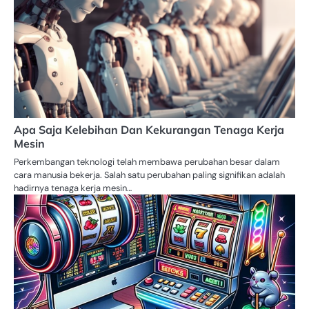
Apa Saja Kelebihan Dan Kekurangan Tenaga Kerja
Mesin
Perkembangan teknologi telah membawa perubahan besar dalam
cara manusia bekerja. Salah satu perubahan paling signifikan adalah
hadirnya tenaga kerja mesin…