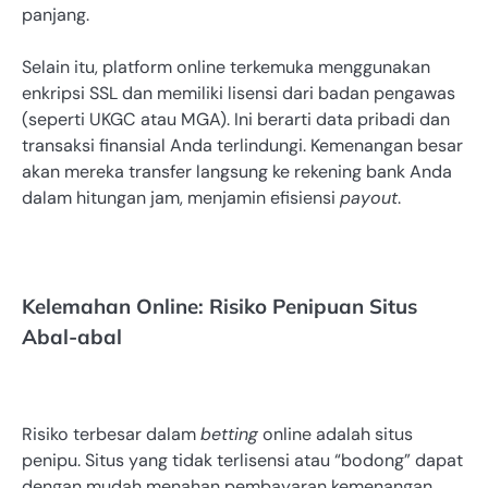
panjang.
Selain itu, platform online terkemuka menggunakan
enkripsi SSL dan memiliki lisensi dari badan pengawas
(seperti UKGC atau MGA). Ini berarti data pribadi dan
transaksi finansial Anda terlindungi. Kemenangan besar
akan mereka transfer langsung ke rekening bank Anda
dalam hitungan jam, menjamin efisiensi
payout
.
Kelemahan Online: Risiko Penipuan Situs
Abal-abal
Risiko terbesar dalam
betting
online adalah situs
penipu. Situs yang tidak terlisensi atau “bodong” dapat
dengan mudah menahan pembayaran kemenangan