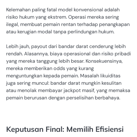
Kelemahan paling fatal model konvensional adalah
risiko hukum yang ekstrem. Operasi mereka sering
ilegal, membuat pemain rentan terhadap penangkapan
atau kerugian modal tanpa perlindungan hukum.
Lebih jauh, payout dari bandar darat cenderung lebih
rendah. Alasannya, biaya operasional dan risiko pribadi
yang mereka tanggung lebih besar. Konsekuensinya,
mereka memberikan odds yang kurang
menguntungkan kepada pemain. Masalah likuiditas
juga sering muncul: bandar darat mungkin kesulitan
atau menolak membayar jackpot masif, yang memaksa
pemain berurusan dengan perselisihan berbahaya.
Keputusan Final: Memilih Efisiensi