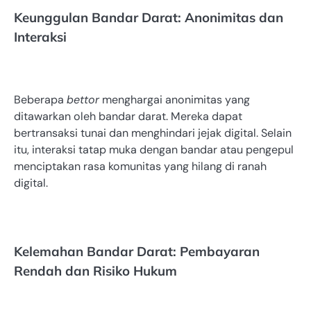
Keunggulan Bandar Darat: Anonimitas dan
Interaksi
Beberapa
bettor
menghargai anonimitas yang
ditawarkan oleh bandar darat. Mereka dapat
bertransaksi tunai dan menghindari jejak digital. Selain
itu, interaksi tatap muka dengan bandar atau pengepul
menciptakan rasa komunitas yang hilang di ranah
digital.
Kelemahan Bandar Darat: Pembayaran
Rendah dan Risiko Hukum