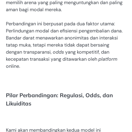
memilih arena yang paling menguntungkan dan paling
aman bagi modal mereka.
Perbandingan ini berpusat pada dua faktor utama:
Perlindungan modal dan efisiensi pengembalian dana.
Bandar darat menawarkan anonimitas dan interaksi
tatap muka, tetapi mereka tidak dapat bersaing
dengan transparansi,
odds
yang kompetitif, dan
kecepatan transaksi yang ditawarkan oleh
platform
online.
Pilar Perbandingan: Regulasi, Odds, dan
Likuiditas
Kami akan membandingkan kedua model ini